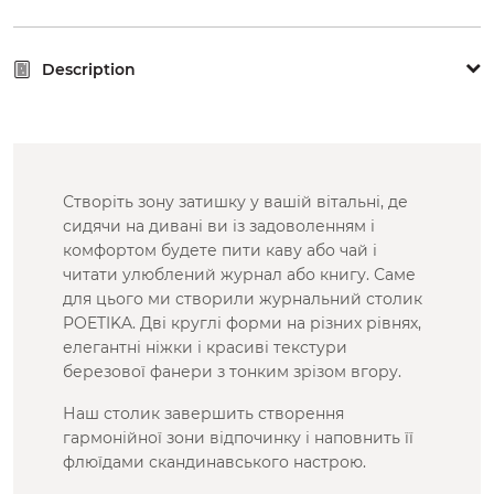
Description
Створіть зону затишку у вашій вітальні, де
сидячи на дивані ви із задоволенням і
комфортом будете пити каву або чай і
читати улюблений журнал або книгу. Саме
для цього ми створили журнальний столик
POETIKA. Дві круглі форми на різних рівнях,
елегантні ніжки і красиві текстури
березової фанери з тонким зрізом вгору.
Наш столик завершить створення
гармонійної зони відпочинку і наповнить її
флюїдами скандинавського настрою.