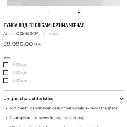
1
6
ТУМБА ПОД ТВ ORIGAMI OPTIMA ЧЕРНАЯ
O05-150-04
Article:
In stock
39 990,00
грн
Тест
0,00
грн
0,00
грн
0,00
грн
Unique charachteristics
Minimalist Scandinavian design that visually expands the space.
Four spacious drawers for organized storage.