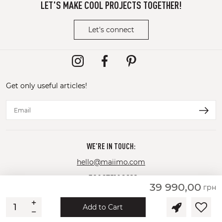
LET'S MAKE COOL PROJECTS TOGETHER!
Let's connect
Get only useful articles!
WE'RE IN TOUCH:
hello@maiimo.com
+380675106622
39 990,00
грн
+380992183404
+
Add to Cart
−