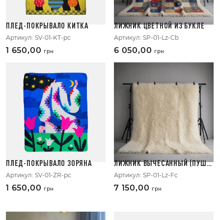
ПЛЕД-ПОКРЫВАЛО КИТКА
ЛИЖНИК ЦВЕТНОЙ ИЗ БУКЛЕ
Артикул:
SV-01-KT-pc
Артикул:
SP-01-Lz-Cb
1 650,00
6 050,00
грн
грн
ПЛЕД-ПОКРЫВАЛО ЗОРЯНА
ЛИЖНИК ВЫЧЕСАННЫЙ (ПУШИ
СТЫЙ)
Артикул:
SV-01-ZR-pc
Артикул:
SP-01-Lz-Fc
1 650,00
7 150,00
грн
грн