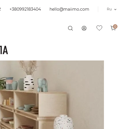
2
+380992183404
hello@maiimo.com
Ru
0
ЛА