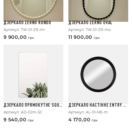
ДЗЕРКАЛО ZERNO RONDO
ДЗЕРКАЛО ZERNO OVAL
Артикул:
TW-01-ZR-mr
Артикул:
TW-01-ZR-mo
9 900,00
11 900,00
грн
грн
ДЗЕРКАЛО ПРЯМОКУТНЕ SQUA
ДЗЕРКАЛО НАСТІННЕ ENTRY MI
RECORNER
RROR
Артикул:
AD-02m-SC
Артикул:
AL-01-ME-m
9 540,00
4 170,00
грн
грн