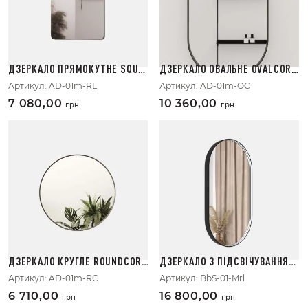
ДЗЕРКАЛО ПРЯМОКУТНЕ SQUA
ДЗЕРКАЛО ОВАЛЬНЕ OVALCORN
RELINE
ER
Артикул:
AD-01m-RL
Артикул:
AD-01m-OC
7 080,00
10 360,00
грн
грн
ДЗЕРКАЛО КРУГЛЕ ROUNDCORN
ДЗЕРКАЛО З ПІДСВІЧУВАННЯМ
ER
MIRROR LIGHT
Артикул:
AD-01m-RC
Артикул:
BbS-01-Mrl
6 710,00
16 800,00
грн
грн