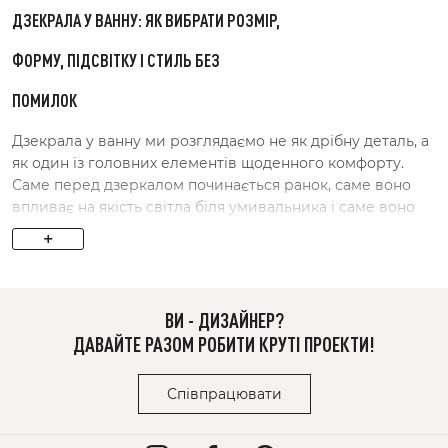
ДЗЕКРАЛА У ВАННУ: ЯК ВИБРАТИ РОЗМІР,
ФОРМУ, ПІДСВІТКУ І СТИЛЬ БЕЗ
ПОМИЛОК
Дзекрала у ванну ми розглядаємо не як дрібну деталь, а
як один із головних елементів щоденного комфорту.
Саме перед дзеркалом починається ранок, саме воно
впливає на якість світла біля умивальника і саме воно
часто збирає всю композицію ванної кімнати в єдине
+
ціле. Якщо цей елемент підібраний точно, простір
виглядає зібрано, зручно і спокійно. Якщо ні, навіть
хороше оздоблення не рятує від відчуття випадковості.
ВИ - ДИЗАЙНЕР?
Ми дослідили, як люди обирають
дзеркало у ванну
, які
ДАВАЙТЕ РАЗОМ РОБИТИ КРУТІ ПРОЕКТИ!
помилки трапляються найчастіше і на які параметри
справді варто дивитися перед покупкою. На практиці
Співпрацювати
головні питання завжди схожі: який розмір буде
зручним, чи потрібна підсвітка, яка форма не набридне,